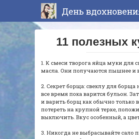
Перейти
День вдохновени
к
контенту
11 полезных 
1. К смеси творога яйца муки для
масла. Они получаются пышнее и в
2. Секрет борща: свеклу для борщ
все время пока варится бульон. За
и варить борщ как обычно только 
потереть на крупной терке, положи
выключить. Вкус особенный, а цве
3. Никогда не выбрасывайте сало 