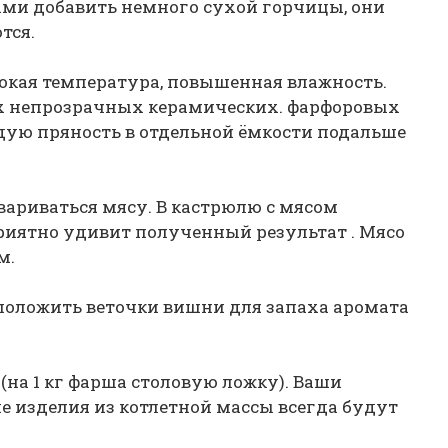
цами добавить немного сухой горчицы, они
тся.
ысокая температура, повышенная влажность.
х непрозрачных керамических. фарфоровых
ждую пряность в отдельной ёмкости подальше
вариваться мясу. В кастрюлю с мясом
приятно удивит полученный результат . Мясо
м.
 положить веточки вишни для запаха аромата
 (на 1 кг фарша столовую ложку). Ваши
ие изделия из котлетной массы всегда будут