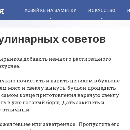
я
ХОЗЯЙКЕ НА ЗАМЕТКУ
ИСКУССТВО
И
кулинарных советов
 сырников добавить немного растительного
куснее.
а нужно почистить и варить целиком в бульоне
тем мясо и свеклу вынуть, бульон процедить
в самом конце приготовления вареную свеклу
ть в уже готовый борщ. Дать закипеть и
т отличный.
пожелтевшее или заветренное . Пропустите его