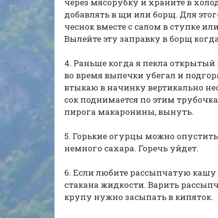
через мясорубку и храните в холо
добавлять в щи или борщ. Для этог
чеснок вместе с салом в ступке и
Вылейте эту заправку в борщ когд
4. Раньше когда я пекла открытый
во время выпечки убегал и подгор
втыкаю в начинку вертикально не
сок поднимается по этим трубочкам
пирога макаронины, вынуть.
5. Горькие огурцы можно опустить
немного сахара. Горечь уйдет.
6. Если любите рассыпчатую кашу 
стакана жидкости. Варить рассып
крупу нужно засыпать в кипяток.