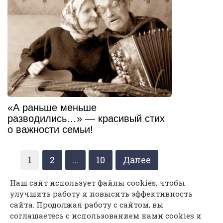
«А раньше меньше
разводились…» — красивый стих
о важности семьи!
Навигация
1
2
…
10
Далее
по
записям
Наш сайт использует файлы cookies, чтобы
улучшить работу и повысить эффективность
сайта. Продолжая работу с сайтом, вы
Каждая мелочь может послужить твоему
соглашаетесь с использованием нами cookies и