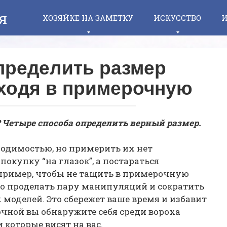
я
ХОЗЯЙКЕ НА ЗАМЕТКУ
ИСКУССТВО
И
пределить размер
аходя в примерочную
 Четыре способа определить верный размер.
ходимостью, но примерить их нет
окупку “на глазок”, а постараться
пример, чтобы не тащить в примерочную
о проделать пару манипуляций и сократить
моделей. Это сбережет ваше время и избавит
очной вы обнаружите себя среди вороха
и которые висят на вас.