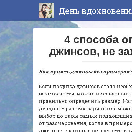
Перейти
День вдохновени
к
контенту
4 способа о
джинсов, не з
Как купить джинсы без примерки?
Если покупка джинсов стала необ
возможности, можно не совершать п
правильно определить размер. На
двадцать разных вариантов, можн
выбор до пары самых подходящих 
от разочарования, когда в пример
джинсов, в которые не влезаете, ил