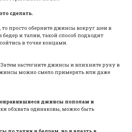
это сделать.
, то просто оберните джинсы вокруг шеи в
 бедер и талии, такой способ подходит
сойтись в точке концами.
.
Затем застегните джинсы и впихните руку в
Джинсы можно смело примерять или даже
 понравившиеся джинсы пополам и
ки обхвата одинаковы, можно быть
ы по талии и бедрам, но и влезть в