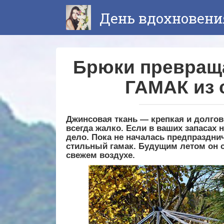
Перейти
День вдохновени
к
контенту
Брюки превращ
ГАМАК из 
Джинсовая ткань — крепкая и долго
всегда жалко. Если в ваших запасах 
дело. Пока не началась предпразднич
стильный гамак. Будущим летом он 
свежем воздухе.