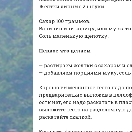
Желтки яичные 2 штуки.
Сахар 100 граммов.
Ванилин или корицу, или мускатн
Соль маленькую щепотку.
Первое что делаем
— растираем желтки с сахаром и 
— добавляем порциями муку, соль 
Хорошо вымешанное тесто надо пос
предварительно выложив в целлофа
остынет, его надо раскатать в пла
выложите тесто на разделочную до
раскатайте скалкой.
Если есть формочки, то вырезать 