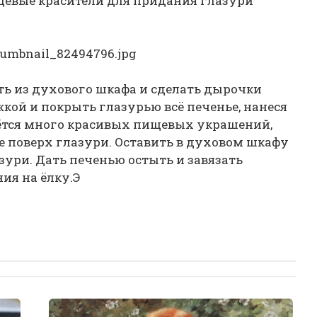
щевые красители для придания глазури
ть из духового шкафа и сделать дырочки
кой и покрыть глазурью всё печенье, нанеся
аётся много красивых пищевых украшений,
 поверх глазури. Оставить в духовом шкафу
ури. Дать печенью остыть и завязать
ия на ёлку.Э