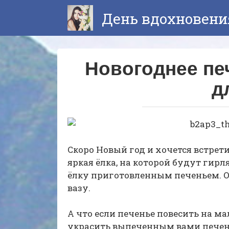
Перейти
День вдохновени
к
контенту
Новогоднее пе
д
Скоро Новый год и хочется встрети
яркая ёлка, на которой будут гир
ёлку приготовленным печеньем. 
вазу.
А что если печенье повесить на м
украсить выпеченным вами печень