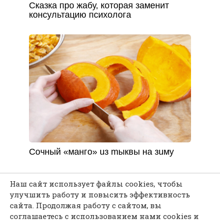
Сказка про жабу, которая заменит
консультацию психолога
Coчный «мaнгo» uз mыквы нa зuму
Наш сайт использует файлы cookies, чтобы
улучшить работу и повысить эффективность
сайта. Продолжая работу с сайтом, вы
Каждая мелочь может послужить твоему
соглашаетесь с использованием нами cookies и