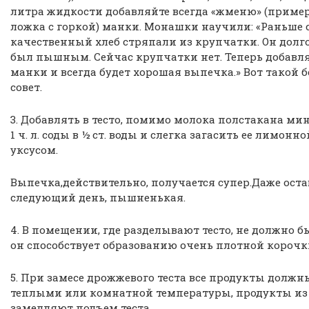
литра жидкости добавляйте всегда «жменю» (приме
ложка с горкой) манки. Монашки научили: «Раньше
качественный хлеб стряпали из крупчатки. Он долг
был пышным. Сейчас крупчатки нет. Теперь добав
манки и всегда будет хорошая выпечка.» Вот такой 
совет.
3. Добавлять в тесто, помимо молока полстакана ми
1 ч. л. соды в ½ ст. воды и слегка загасить ее лимон
уксусом.
Выпечка,действительно, получается супер.Даже оста
следующий день, пышненькая.
4. В помещении, где разделывают тесто, не должно б
он способствует образованию очень плотной корочки
5. При замесе дрожжевого теста все продукты должн
теплыми или комнатной температуры, продукты из
замедляют подъем теста