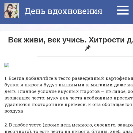
Перейти
День вдохновения
к
контенту
Век живи, век учись. Хитрости д
📌
1. Всегда добавляйте в тесто разведенный картофел
булки и пироги будут пышными и мягкими даже н
день. Главное условие вкусных пирогов — пышное, х
взошедшее тесто: муку для теста необходимо просеять
удаляются посторонние примеси, и она обогащается
воздуха
2. В любое тесто (кроме пельменного, слоеного, завар
песочного), то есть тесто на пироги, блины, хлеб, ола