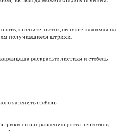
ной, вы всегда можете стереть те линии,
ность, затените цветок, сильнее нажимая на
ьцем получившиеся штрихи.
 карандаша раскрасьте листики и стебель
го затенить стебель.
штрихи по направлению роста лепестков,