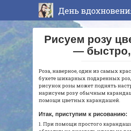
Перейти
День вдохновени
к
контенту
Рисуем розу ц
— быстро, 
Роза, наверное, один из самых крас
букете шикарных подаренных роз,
рисунок розы может поднять наст
нарисуем розу обычным карандашо
помощи цветных карандашей.
Итак, приступим к рисованию:
1. При помощи простого карандаша