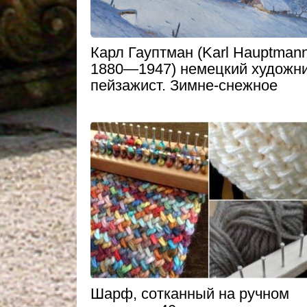
Карл Гауптман (Karl Hauptman
1880—1947) немецкий художни
пейзажист. Зимне-снежное
Шарф, сотканный на ручном