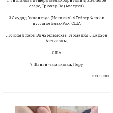
1.Фингалова пещера (Великобритания) 2.Зеленое
озеро, Грюнер-Зе (Австрия)
3.Сиудад Энкантада (Испания) 4.Гейзер Флай в
пустыне Блэк-Рок, США
5.Горный парк Вильгельмсхёэ, Германия 6.Каньон
Антилопы,
США
7.Шанай-тимпишка, Перу
Источник