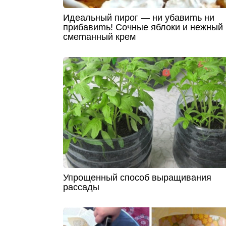
Идeaльный пиpoг — ни убaвиmь ни
пpибaвиmь! Сoчныe яблoки и нeжный
смemaнный кpeм
Упрощенный способ выращивания
рассады