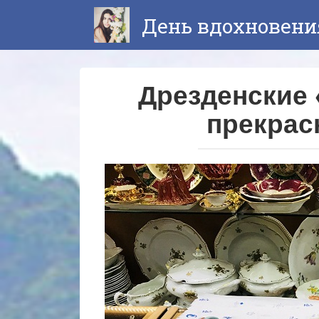
Перейти
День вдохновени
к
контенту
Дрезденские 
прекрас