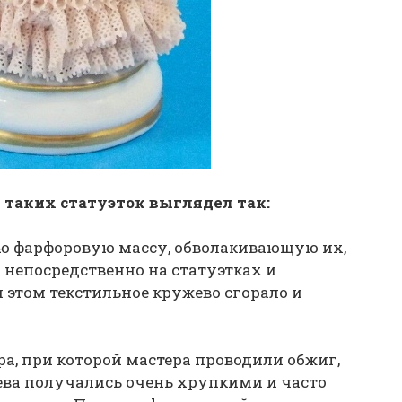
 таких статуэток выглядел так:
ю фарфоровую массу, обволакивающую их,
 непосредственно на статуэтках и
и этом текстильное кружево сгорало и
ура, при которой мастера проводили обжиг,
ева получались очень хрупкими и часто