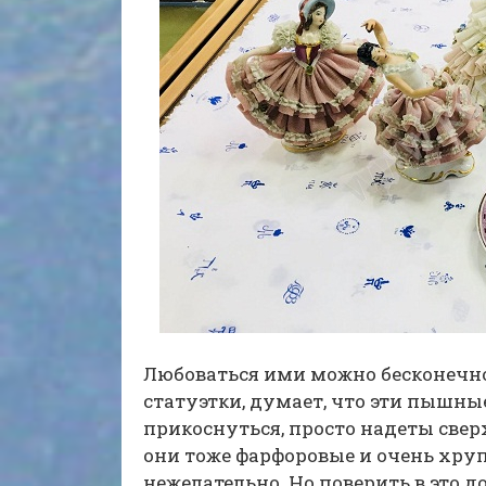
Любоваться ими можно бесконечно
статуэтки, думает, что эти пышны
прикоснуться, просто надеты сверх
они тоже фарфоровые и очень хруп
нежелательно. Но поверить в это д