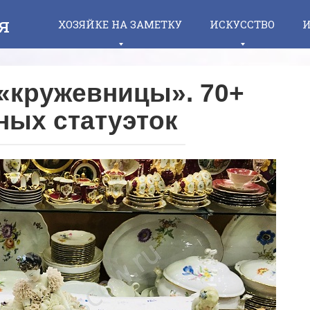
я
ХОЗЯЙКЕ НА ЗАМЕТКУ
ИСКУССТВО
И
«кружевницы». 70+
ных статуэток