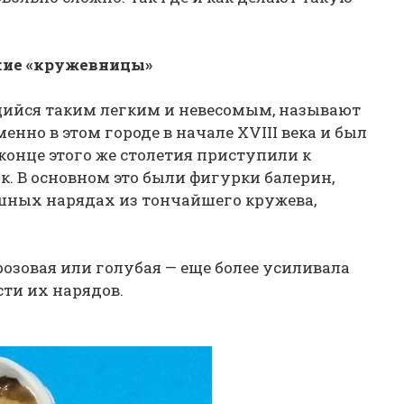
ие «кружевницы»
щийся таким легким и невесомым, называют
нно в этом городе в начале XVIII века и был
 конце этого же столетия приступили к
. В основном это были фигурки балерин,
шных нарядах из тончайшего кружева,
озовая или голубая — еще более усиливала
ти их нарядов.