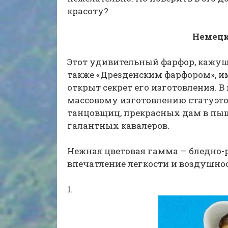
красоту?
Немецк
Этот удивительный фарфор, кажу
также «Дрезденским фарфором», име
открыт секрет его изготовления. В
массовому изготовлению статуэток
танцовщиц, прекрасных дам в пы
галантных кавалеров.
Нежная цветовая гамма — бледно-р
впечатление легкости и воздушнос
1.