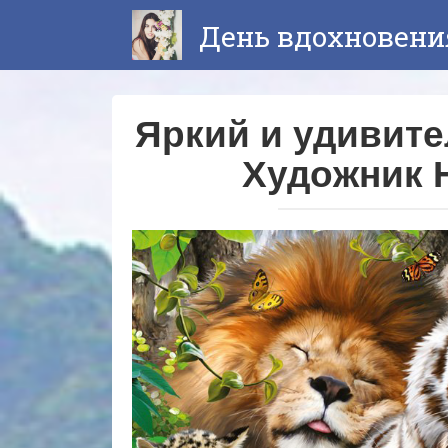
Перейти
День вдохновени
к
контенту
Яркий и удивит
Художник 