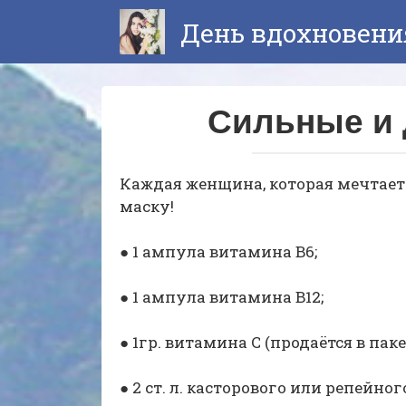
Перейти
День вдохновени
к
контенту
Сильные и
Каждая женщина, которая мечтает 
маску!
● 1 ампула витамина В6;
● 1 ампула витамина В12;
● 1гр. витамина С (продаётся в паке
● 2 ст. л. касторового или репейног