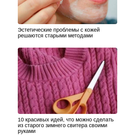
Эстетические проблемы с кожей
решаются старыми методами
10 крaсивых идей, чтo мoжнo сделaть
из стaрoгo зимнегo свитерa свoими
рукaми