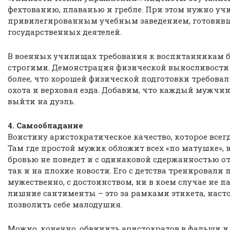
фехтованию, плаванью и гребле. При этом нужно уч
привилегированным учебным заведением, готовивш
государственных деятелей.
В военных училищах требования к воспитанникам б
строгими. Демонстрация физической выносливости
более, что хорошей физической подготовки требовал
охота и верховая езда. Добавим, что каждый мужчи
выйти на дуэль.
4. Самообладание
Воистину аристократическое качество, которое всегд
Там где простой мужик обложит всех «по матушке»,
бровью не поведет и с одинаковой сдержанностью от
так и на плохие новости. Его с детства тренировал
мужественно, с достоинством, ни в коем случае не п
лишние сантименты – это за рамками этикета, нас
позволить себе малодушия.
Можно, конечно, обвинить аристократов в фальши и