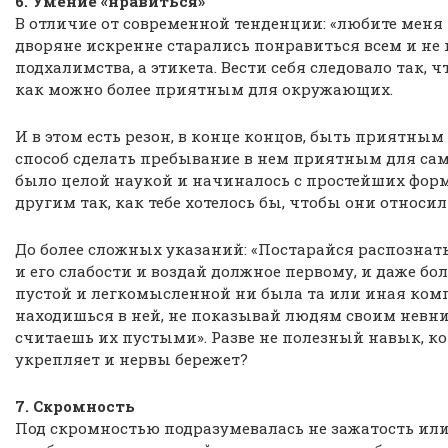
6. Умение «нравиться»
В отличие от современной тенденции: «любите меня т
дворяне искренне старались понравиться всем и не
подхалимства, а этикета. Вести себя следовало так, 
как можно более приятным для окружающих.
И в этом есть резон, в конце концов, быть приятным
способ сделать пребывание в нем приятным для сам
было целой наукой и начиналось с простейших форм
другим так, как тебе хотелось бы, чтобы они относили
До более сложных указаний: «Постарайся распознать
и его слабости и воздай должное первому, и даже бо
пустой и легкомысленной ни была та или иная комп
находишься в ней, не показывай людям своим невн
считаешь их пустыми». Разве не полезный навык, 
укрепляет и нервы бережет?
7. Скромность
Под скромностью подразумевалась не зажатость или 