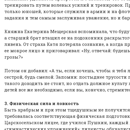
тренировать путем волевых усилий и тренировок. Пр
только юношей, которые служили в армии и на фло
задания и тем самым заслуживая уважение, но и ба
Княжна Екатерина Мещерская вспоминала, что будуч
а старший брат втащил ее на подоконник раскрытог
ливень. От страха Катя потеряла сознание, а когда п
ее мокрое лицо и приговаривал: «Ну, отвечай: будешь
грозы?»
Потом он добавил: «А ты, если хочешь, чтобы я тебя
сестрой, будь смелой. Запомни: постыднее трусости 
такого доходить не стоит, но отдать должное культ
детей все же необходимо, если вы, конечно, стремит
3. Физическая сила и ловкость
Быть храбрым и при этом тщедушным не получится,
требовалась соответствующая физическая подготовк
Царскосельском лицее, где учился Пушкин, каждый
«гимнастических упражнений»: лицеисты обучались 