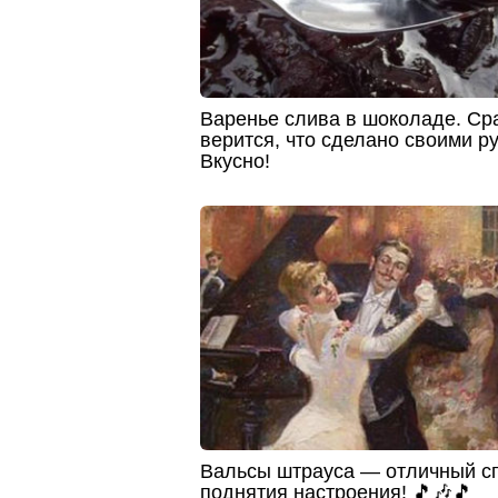
Варенье слива в шоколаде. Сра
верится, что сделано своими р
Вкусно!
Вальсы штрауса — отличный с
поднятия настроения! 🎵🎶🎵