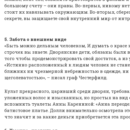
большому счету – они правы. Во-первых, никому нет 
стоит их навязывать окружающим. Во-вторых, сбер
секрете, вы защищаете свой внутренний мир от интр
5. Забота о внешнем виде
«Быть можно дельным человеком, И думать о красе н
строчек вы знаете. Дворянские дети, обязаны были 
того чтобы продемонстрировать свой достаток, а и
«Истинно расположенный к людям человек не стане
ближних ни чрезмерной небрежностью в одежде, н
щеголеватостью», – писал граф Честерфилд.
Культ прекрасного, царивший среди дворян, требов
уложенных волос и изысканных, но простых на вид 
вспомнить туалеты Анны Карениной: «Анна переодел
батистовое платье. Долли внимательно осмотрела это
что значит и за какие деньги приобретается эта прос