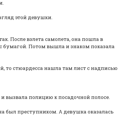
и.
згляд этой девушки.
так. После взлета самолета, она пошла в
с бумагой. Потом вышла и знаком показала
й, то стюардесса нашла там лист с надписью
 и вызвала полицию к посадочной полосе.
на был преступником. А девушка оказалась