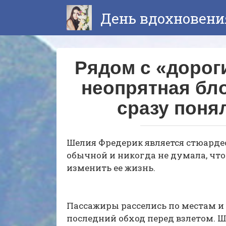
Перейти
День вдохновени
к
контенту
Рядом с «дорог
неопрятная бл
сразу поня
Шелия Фредерик является стюардес
обычной и никогда не думала, чт
изменить ее жизнь.
Пассажиры расселись по местам и
последний обход перед взлетом. 