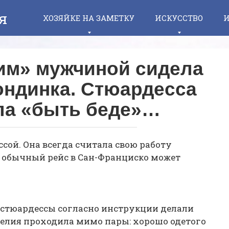
я
ХОЗЯЙКЕ НА ЗАМЕТКУ
ИСКУССТВО
И
им» мужчиной сидела
ондинка. Стюардесса
ла «быть беде»…
сой. Она всегда считала свою работу
о обычный рейс в Сан-Франциско может
 стюардессы согласно инструкции делали
Шелия проходила мимо пары: хорошо одетого