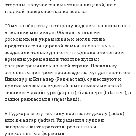
стороны получается имитация лицевой, но с
гладкой поверхностью из золота.
Обычно оборотную сторону изделия расписывают
в технике минакари. Обладать такими
роскошными украшениями могли лишь
представители царской семьи, поскольку их
создавали только для элиты. Однако с течением
времени украшения в технике кундан
распространились по всей стране. Поскольку
основным центром производства кундан является
Джайпур и Биканер (Раджастан), существуют и
другие названия изделий, выполненных в этой
техники – джайпури (jaipuri), биканери (bikaneri), а
также раджастани (rajasthani) .
В Гуджарате эту технику называют джаду (jadau)
или джадтар (jadtar). Украшения кундан
завораживают красотой, роскошью и
уникальными формами.