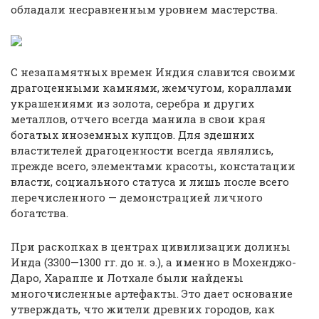
обладали несравненным уровнем мастерства.
С незапамятных времен Индия славится своими
драгоценными камнями, жемчугом, кораллами
украшениями из золота, серебра и других
металлов, отчего всегда манила в свои края
богатых иноземных купцов. Для здешних
властителей драгоценности всегда являлись,
прежде всего, элементами красоты, констатации
власти, социального статуса и лишь после всего
перечисленного — демонстрацией личного
богатства.
При раскопках в центрах цивилизации долины
Инда (3300—1300 гг. до н. э.), а именно в Мохенджо-
Даро, Хараппе и Лотхале были найдены
многочисленные артефакты. Это дает основание
утверждать, что жители древних городов, как