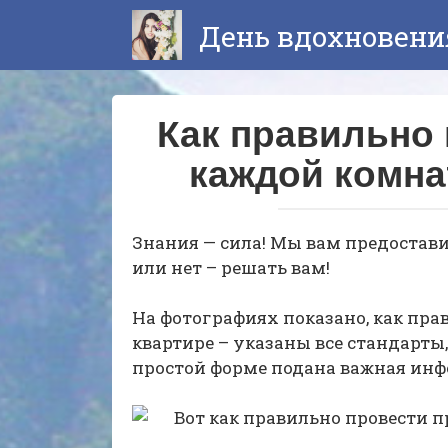
Перейти
День вдохновени
к
контенту
Как правильно 
каждой комна
Знания — сила! Мы вам предостави
или нет – решать вам!
На фотографиях показано, как пр
квартире – указаны все стандарты,
простой форме подана важная ин